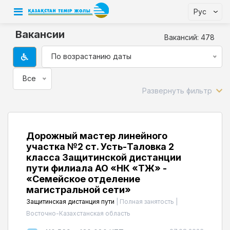
Рус
Вакансии
Вакансий: 478
По возрастанию даты
Все
Дорожный мастер линейного
участка №2 ст. Усть-Таловка 2
класса Защитинской дистанции
пути филиала АО «НК «ҚТЖ» -
«Семейское отделение
магистральной сети»
Защитинская дистанция пути
|
Полная занятость
|
Восточно-Казахстанская область