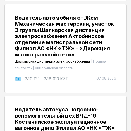
Водитель автомобиля ст.Жем
Механическая мастерская, участок
3 группы Шалкарская дистанция
электроснабжения Актобинское
отделение магистральной сети
Филиал АО «НК «ҚТЖ» - «Дирекция
магистральной сети»
Шалкарская дистанция электроснабжения
|
Полная
занятость
|
Актюбинская область
07.08.2026
240 133 - 248 013 KZT
Водитель автобуса Подсобно-
вспомогательный цех ВЧД-19
Костанайское эксплуатационное
вагонное депо Филиал АО «НК «ҚТЖ»