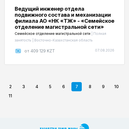
Ведущий инженер отдела
подвижного состава и механизации
филиала АО «НК «ҚТЖ» - «Семейское
отделение магистральной сети»
Семейское отделение магистральной сети
|
Полная
занятость
|
Восточно-Казахстанская область
07.08.2026
от 409 129 KZT
2
3
4
5
6
7
8
9
10
11