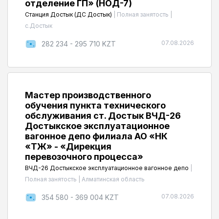
отделение ГП» (НОД-7)
Станция Достык (ДС Достык)
|
Полная занятость
|
с.Достык
07.08.2026
282 234 - 295 710 KZT
Мастер производственного
обучения пункта технического
обслуживания ст. Достык ВЧД-26
Достыкское эксплуатационное
вагонное депо филиала АО «НК
«ҚТЖ» - «Дирекция
перевозочного процесса»
ВЧД-26 Достыкское эксплуатационное вагонное депо
|
Полная занятость
|
Алматинская область
07.08.2026
354 580 - 369 004 KZT