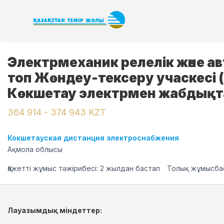
Электрмеханик релелік және а
топ Жөндеу-тексеру учаскесі (Р
Көкшетау электрмен жабдықт
364 914 - 374 943 KZT
Кокшетауская дистанция электроснабжения
Ақмола облысы
Қажетті жұмыс тәжірибесі: 2 жылдан бастап
Толық жұмысбас
Лауазымдық міндеттер: