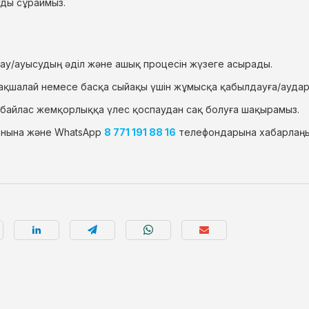
уды сұраймыз.
ау/ауысудың әділ және ашық процесін жүзеге асырады.
р ақшалай немесе басқа сыйақы үшін жұмысқа қабылдауға/аудар
сыбайлас жемқорлыққа үлес қоспаудан сақ болуға шақырамыз.
онына және WhatsApp
8 771 191 88 16
телефондарына хабарлаң