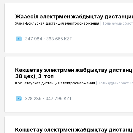
Жаңаесіл электрмен жабдықтау дистанцияс
Жана-Есильская дистанция электроснабжения
|
Толық жұмысбаст
347 984 - 368 665 KZT
Көкшетау электрмен жабдықтау дистанци
38 цех), 3-топ
Кокшетауская дистанция электроснабжения
|
Толық жұмысбастыл
328 286 - 347 796 KZT
Көкшетау электрмен жабдықтау дистанция