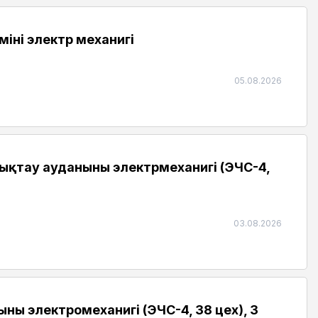
нің электр механигі
05.08.2026
тау ауданының электрмеханигі (ЭЧС-4,
03.08.2026
ң электромеханигі (ЭЧС-4, 38 цех), 3