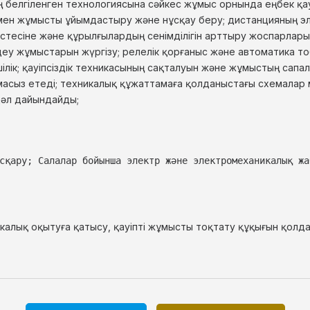
лгіленген технологиясына сәйкес жұмыс орнында еңбек қауіпсіз
рмен жұмысты ұйымдастыру және нұсқау беру;
дистанцияның э
тесіне және құрылғылардың сенімділігін арттыру жоспарларын
деу жұмыстарын жүргізу;
релелік қорғаныс және автоматика 
ілік; қауіпсіздік техникасының сақталуын және жұмыстың сап
тамасыз етеді; техникалық құжаттамаға қолданыстағы схемала
дәл дайындайды;
сқару; Салалар бойынша электр және электромеханикалық жа
икалық оқытуға қатысу, қауіпті жұмысты тоқтату құқығын қол