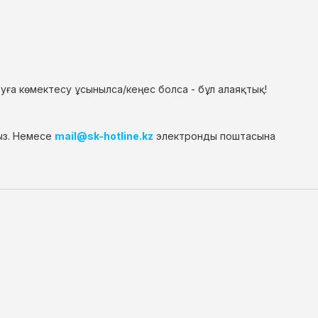
уға көмектесу ұсынылса/кеңес болса - бұл алаяқтық!
ыз. Немесе
mail@sk-hotline.kz
электронды поштасына