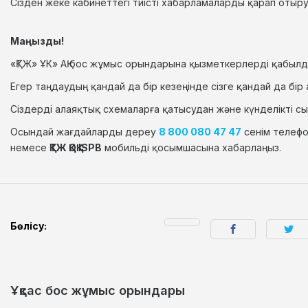
Сізден жеке кабинеттегі тиісті хабарламаларды қарап отыр
Маңызды!
«ҚТЖ» ҰК» АҚ бос жұмыс орындарына қызметкерлерді қабылд
Егер таңдаудың қандай да бір кезеңінде сізге қандай да бі
Сіздерді алаяқтық схемаларға қатысудан және күнделікті 
Осындай жағдайларды дереу
8 800 080 47 47
сенім телеф
немесе
ҚТЖ ҚОҚ ISPB
мобильді қосымшасына хабарлаңыз.
Бөлісу:
Ұқсас бос жұмыс орындары