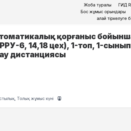
Жоба туралы
ГИД R
Бос жұмыс орындары
Қалай тіркелуге 
втоматикалық қорғаныс бойынша
РУ-6, 14,18 цех), 1-топ, 1-сыны
ау дистанциясы
тылық, Толық жұмыс күні