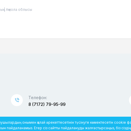
ық
|
Ақмола облысы
Телефон:
8 (7172) 79-95-99
ушылардың онымен қалай әрекеттесетінін түсінуге көмектесетін cookie ф
 пайдаланамыз. Егер сіз сайтты пайдалануды жалғастырсаңыз, біз сіздің 