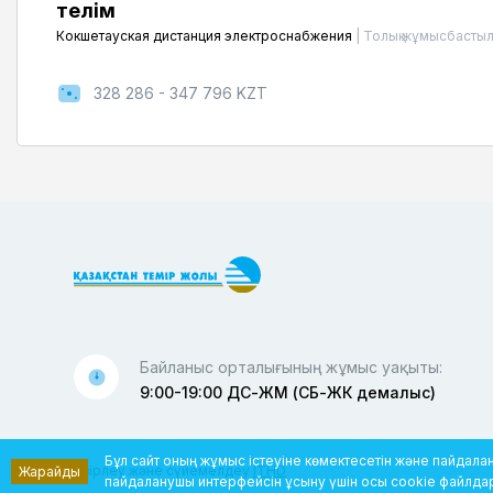
телім
Кокшетауская дистанция электроснабжения
|
Толық жұмысбастыл
328 286 - 347 796 KZT
Байланыс орталығының жұмыс уақыты:
9:00-19:00 ДС-ЖМ (СБ-ЖК демалыс)
Бұл сайт оның жұмыс істеуіне көмектесетін және пайдалан
Әзірлеу және сүйемелдеу
ITHD
Жарайды
пайдаланушы интерфейсін ұсыну үшін осы cookie файлдарын