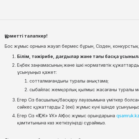
Құрметті талапкер!
Бос жұмыс орнына жауап бермес бұрын, Сізден, конкурстық
Білім, тәжірибе, дағдылар және тағы басқа ұсын
Еңбек заңнамасының және ішкі нормативтік құжаттарды
ұсынуыңыз қажет:
сотталмағандығы туралы анықтама;
сыбайлас жемқорлық қылмыс жасағаны туралы мә
Егер Сіз басшылық/басқару лауазымына үміткер болса
сәйкес құжаттарды 2 (екі) жұмыс күні ішінде ұсынуыңы
Егер Сіз «ҚТЖ» ҰК» АҚ бос жұмыс орындарына
qsamruk.k
қамтитынына көз жеткізуіңізді сұраймыз.