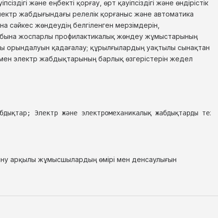
дігі және еңбекті қорғау, өрт қауіпсіздігі және өндірістік
лектр жабдығындағы релелік қорғаныс және автоматика
а сәйкес жөндеудің белгіленген мерзімдерін,
тобына жоспарлы профилактикалық жөндеу жұмыстарының
алы орындалуын қадағалау; құрылғылардың уақтылы сынақтан
р мен электр жабдықтарының барлық өзгерістерін жедел
бдықтар; Электр және электромеханикалық жабдықтарды техн
дану арқылы жұмысшылардың өмірі мен денсаулығын