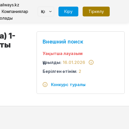
ailways.kz
Қаз
Кіру
Тіркелу
Компаниялар
болады
) 1-
Внешний поиск
пты
Уақытша лауазым
Құрылды:
16.01.2026
Берілген өтінім:
2
Конкурс туралы