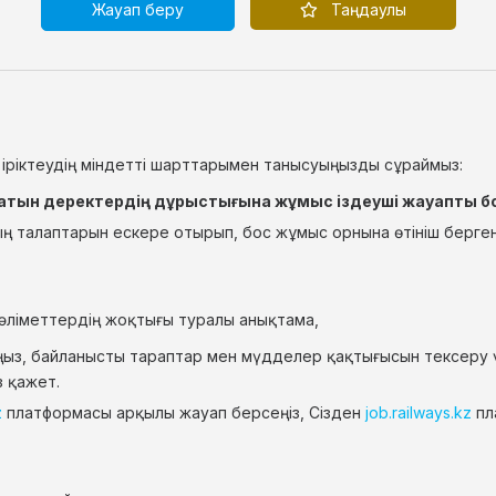
Жауап беру
Таңдаулы
 іріктеудің міндетті шарттарымен танысуыңызды сұраймыз:
ылатын деректердің дұрыстығына жұмыс іздеуші жауапты б
ң талаптарын ескере отырып, бос жұмыс орнына өтініш берген 
ліметтердің жоқтығы туралы анықтама,
ңыз, байланысты тараптар мен мүдделер қақтығысын тексеру 
з қажет.
z
платформасы арқылы жауап берсеңіз, Сізден
job.railways.kz
пл