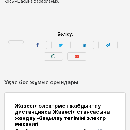
қосымшасына хабарлаңыз.
Бөлісу:
Ұқсас бос жұмыс орындары
Жаңаесіл электрмен жабдықтау
дистанциясы Жаңаесіл стансасының
жөндеу -бақылау телімінің электр
механигі