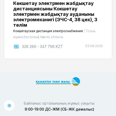
Көкшетау электрмен жабдықтау
дистанциясының Кокшетау
электрмен жабдықтау ауданының
электромеханигі (ЭЧС-4, 38 цех), 3
телім
Кокшетауская дистанция электроснабжения
|
Толық
жұмысбастылық
|
Ақмола облысы
03.08.2026
328 286 - 347 796 KZT
Байланыс орталығының жұмыс уақыты:
9:00-19:00 ДС-ЖМ (СБ-ЖК демалыс)