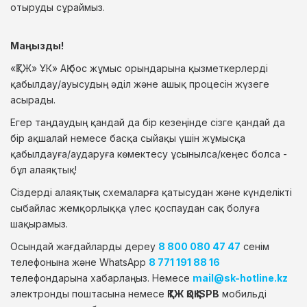
отыруды сұраймыз.
Маңызды!
«ҚТЖ» ҰК» АҚ бос жұмыс орындарына қызметкерлерді
қабылдау/ауысудың әділ және ашық процесін жүзеге
асырады.
Егер таңдаудың қандай да бір кезеңінде сізге қандай да
бір ақшалай немесе басқа сыйақы үшін жұмысқа
қабылдауға/аударуға көмектесу ұсынылса/кеңес болса -
бұл алаяқтық!
Сіздерді алаяқтық схемаларға қатысудан және күнделікті
сыбайлас жемқорлыққа үлес қоспаудан сақ болуға
шақырамыз.
Осындай жағдайларды дереу
8 800 080 47 47
сенім
телефонына және WhatsApp
8 771 191 88 16
телефондарына хабарлаңыз. Немесе
mail@sk-hotline.kz
электронды поштасына немесе
ҚТЖ ҚОҚ ISPB
мобильді