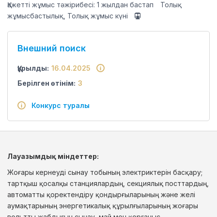
Қажетті жұмыс тәжірибесі: 1 жылдан бастап
Толық
жұмысбастылық, Толық жұмыс күні
Внешний поиск
Құрылды:
16.04.2025
Берілген өтінім:
3
Конкурс туралы
Лауазымдық міндеттер:
Жоғары кернеуді сынау тобының электриктерін басқару;
тартқыш қосалқы станциялардың, секциялық посттардың,
автоматты қоректендіру қондырғыларының және желі
аумақтарының энергетикалық құрылғыларының жоғары
вольтты жабдығын сынау, май мен қорғаныс