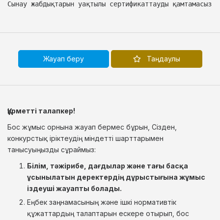
Сынау жабдықтарын уақтылы сертификаттауды қамтамасыз е
Жауап беру
Таңдаулы
Құрметті талапкер!
Бос жұмыс орнына жауап бермес бұрын, Сізден,
конкурстық іріктеудің міндетті шарттарымен
танысуыңызды сұраймыз:
Білім, тәжірибе, дағдылар және тағы басқа
ұсынылатын деректердің дұрыстығына жұмыс
іздеуші жауапты болады.
Еңбек заңнамасының және ішкі нормативтік
құжаттардың талаптарын ескере отырып, бос