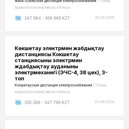
Жана-Есильская дистанция электроснабжения
|
Толық
жұмысбастылық
|
Ақмола облысы
05.08.2026
347 984 - 368 665 KZT
Көкшетау электрмен жабдықтау
дистанциясы Кокшетау
станциясының электрмен
ждабдықтау ауданының
электрмеханигі (ЭЧС-4, 38 цех), 3-
топ
Кокшетауская дистанция электроснабжения
|
Толық
жұмысбастылық
|
Ақмола облысы
03.08.2026
328 286 - 347 796 KZT