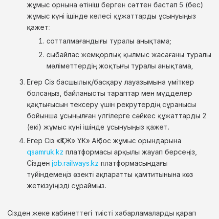
жұмыс орнына өтініш берген сәттен бастап 5 (бес)
жұмыс күні ішінде келесі құжаттарды ұсынуыңыз
қажет:
сотталмағандығы туралы анықтама;
сыбайлас жемқорлық қылмыс жасағаны туралы
мәліметтердің жоқтығы туралы анықтама,
Егер Сіз басшылық/басқару лауазымына үміткер
болсаңыз, байланысты тараптар мен мүдделер
қақтығысын тексеру үшін рекрутердің сұранысы
бойынша ұсынылған үлгілерге сәйкес құжаттарды 2
(екі) жұмыс күні ішінде ұсынуыңыз қажет.
Егер Сіз «ҚТЖ» ҰК» АҚ бос жұмыс орындарына
qsamruk.kz
платформасы арқылы жауап берсеңіз,
Сізден
job.railways.kz
платформасындағы
түйіндемеңіз өзекті ақпаратты қамтитынына көз
жеткізуіңізді сұраймыз.
Сізден жеке кабинеттегі тиісті хабарламаларды қарап