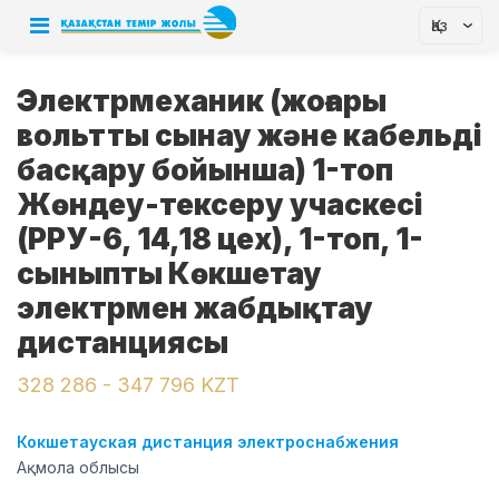
Қаз
Электрмеханик (жоғары
вольтты сынау және кабельді
басқару бойынша) 1-топ
Жөндеу-тексеру учаскесі
(РРУ-6, 14,18 цех), 1-топ, 1-
сыныпты Көкшетау
электрмен жабдықтау
дистанциясы
328 286 - 347 796 KZT
Кокшетауская дистанция электроснабжения
Ақмола облысы