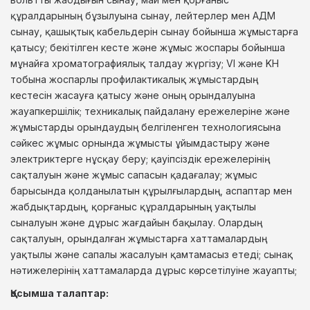
құралдарының бұзылуына сынау, лейтерлер мен АДМ
сынау, қашықтық кабельдерін сынау бойынша жұмыстарға
қатысу;
бекітілген кесте және жұмыс жоспары бойынша
мұнайға хроматографиялық талдау жүргізу; VI және KH
тобына жоспарлы профилактикалық жұмыстардың
кестесін жасауға қатысу және оның орындалуына
жауапкершілік; техникалық пайдалану ережелеріне және
жұмыстарды орындаудың белгіленген технологиясына
сәйкес жұмыс орнында жұмысты ұйымдастыру және
электриктерге нұсқау беру;
қауіпсіздік ережелерінің
сақталуын және жұмыс сапасын қадағалау; жұмыс
барысында қолданылатын құрылғылардың, аспаптар мен
жабдықтардың, қорғаныс құралдарының уақтылы
сыналуын және дұрыс жағдайын бақылау.
Олардың
сақталуын, орындалған жұмыстарға хаттамалардың
уақтылы және сапалы жасалуын қамтамасыз етеді; сынақ
нәтижелерінің хаттамаларда дұрыс көрсетілуіне жауапты;
Қосымша талаптар: