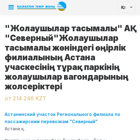
Қаз
"Жолаушылар тасымалы" АҚ
"Северный"Жолаушылар
тасымалы жөніндегі өңірлік
филиалының Астана
учаскесінің тұрақ паркінің
жолаушылар вагондарының
жолсеріктері
от 214 246 KZT
Астанинский участок Регионального филиала по
пассажирским перевозкам "Северный"
Астана қ.