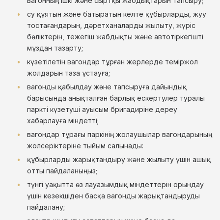
вагонның ішкі және сыртқы жабдықтарын тапсыру;
су құятын және батыратын келте құбырларды, жуу
тостағандарын, дәретханаларды жылыту, жүріс
бөліктерін, тежегіш жабдықты және автотіркегішті
мұздан тазарту;
күзетілетін вагондар тұрған жерлерде теміржол
жолдарын таза ұстауға;
вагонды қабылдау және тапсыруға дайындық
барысында анықталған барлық ескертулер туралы
паркті күзетуші ауысым бригадиріне дереу
хабарлауға міндетті;
вагондар тұрағы паркінің жолаушылар вагондарының
жолсеріктеріне тыйым салынады:
құбырларды жарықтандыру және жылыту үшін ашық
отты пайдаланыңыз;
түнгі уақытта өз лауазымдық міндеттерін орындау
үшін кезекшіден басқа вагонды жарықтандыруды
пайдалану;