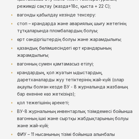
режимді сақтау (жазда+18c, қыста + 22 C);
вагонды қабылдау кезінде тексеру:
стоп – крандарда және авариялық шығу жетегінің
тұтқаларында пломбалардың болуы;
өрт сөндіргіштердің болуы және жарамдылығы;
қазандық бөлімшесіндегі өрт крандарының
жарамдылығы;
вагонның сумен қамтамасыз етілуі;
крандардың, қол жуатын ыдыстардың,
дәретханаларды жуу тетіктерінің жай-күйі (олар
ақаулы болған кезде ВУ - 8 журналында жазбаның
бар екеніне көз жеткізіңіз);
қол тежегішінің әрекеті;
ВУ-8 журналының инвентарлық тізімдемесі бойынша
вагонның ішкі және сыртқы жабдықтарының болуы
және жай-күйі;
ФИУ – 11 нысанының тізімі бойынша алынбалы