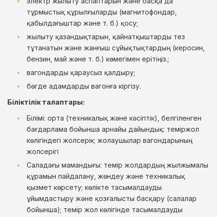
электр жылыту аспаптарын және басқа да
тұрмыстық құрылғыларды (магнитофондар,
қабылдағыштар және т. б.) қосу;
жылыту қазандықтарын, қайнатқыштарды тез
тұтанатын және жанғыш сұйықтықтардың (керосин,
бензин, май және т. б.) көмегімен ерітіңіз.;
вагондарды қараусыз қалдыру;
бөгде адамдарды вагонға кіргізу.
Біліктілік талаптары:
Білімі: орта (техникалық және кәсіптік), белгіленген
бағдарлама бойынша арнайы дайындық: теміржол
көлігіндегі жолсерік; жолаушылар вагондарының
жолсерігі
Саладағы мамандығы: темір жолдардың жылжымалы
құрамын пайдалану, жөндеу және техникалық
қызмет көрсету; көлікте тасымалдауды
ұйымдастыру және қозғалысты басқару (салалар
бойынша); темір жол көлігінде тасымалдауды