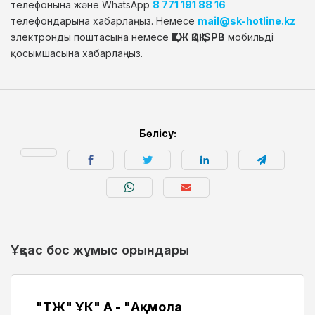
телефонына және WhatsApp
8 771 191 88 16
телефондарына хабарлаңыз. Немесе
mail@sk-hotline.kz
электронды поштасына немесе
ҚТЖ ҚОҚ ISPB
мобильді
қосымшасына хабарлаңыз.
Бөлісу:
Ұқсас бос жұмыс орындары
"ҚТЖ" ҰК" АҚ - "Ақмола