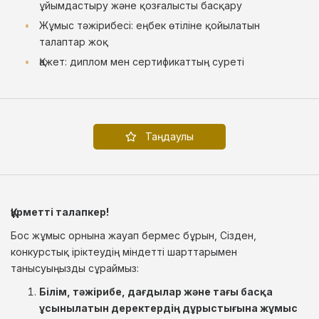
ұйымдастыру және қозғалысты басқару
Жұмыс тәжірибесі: еңбек өтіліне қойылатын
талаптар жоқ
Қажет: диплом мен сертификаттың суреті
Таңдаулы
Құрметті талапкер!
Бос жұмыс орнына жауап бермес бұрын, Сізден,
конкурстық іріктеудің міндетті шарттарымен
танысуыңызды сұраймыз:
Білім, тәжірибе, дағдылар және тағы басқа
ұсынылатын деректердің дұрыстығына жұмыс