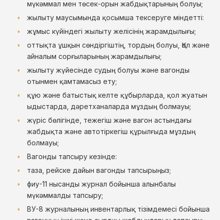
мүкәммал мен төсек-орын жабдықтарының болуы;
жылыту маусымында қосымша тексеруге міндетті:
жұмыс күйіндегі жылыту желісінің жарамдылығы;
оттықта ұшқын сөндіргіштің, тордың болуы, Қол және
айналым сорғыларының жарамдылығы;
жылыту жүйесінде судың болуы және вагонды
отынмен қамтамасыз ету;
құю және батыстық келте құбырларда, қол жуатын
ыдыстарда, дәретханаларда мұздың болмауы;
жүріс бөлігінде, тежегіш және вагон астындағы
жабдықта және автотіркегіш құрылғыда мұздың
болмауы;
Вагонды тапсыру кезінде:
таза, рейске дайын вагонды тапсырыңыз;
фиу-11 нысанды журнал бойынша алынбалы
мүкәммалды тапсыру;
ВУ-8 журналының инвентарлық тізімдемесі бойынша