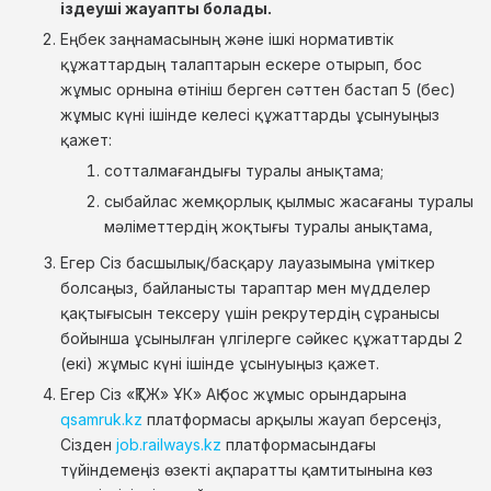
іздеуші жауапты болады.
Еңбек заңнамасының және ішкі нормативтік
құжаттардың талаптарын ескере отырып, бос
жұмыс орнына өтініш берген сәттен бастап 5 (бес)
жұмыс күні ішінде келесі құжаттарды ұсынуыңыз
қажет:
сотталмағандығы туралы анықтама;
сыбайлас жемқорлық қылмыс жасағаны туралы
мәліметтердің жоқтығы туралы анықтама,
Егер Сіз басшылық/басқару лауазымына үміткер
болсаңыз, байланысты тараптар мен мүдделер
қақтығысын тексеру үшін рекрутердің сұранысы
бойынша ұсынылған үлгілерге сәйкес құжаттарды 2
(екі) жұмыс күні ішінде ұсынуыңыз қажет.
Егер Сіз «ҚТЖ» ҰК» АҚ бос жұмыс орындарына
qsamruk.kz
платформасы арқылы жауап берсеңіз,
Сізден
job.railways.kz
платформасындағы
түйіндемеңіз өзекті ақпаратты қамтитынына көз