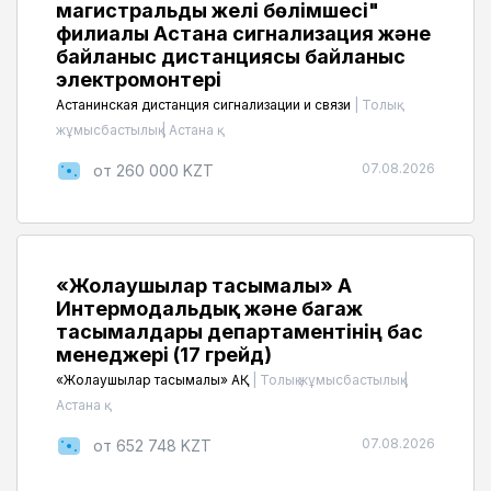
магистральды желі бөлімшесі"
филиалы Астана сигнализация және
байланыс дистанциясы байланыс
электромонтері
Астанинская дистанция сигнализации и связи
|
Толық
жұмысбастылық
|
Астана қ.
07.08.2026
от 260 000 KZT
«Жолаушылар тасымалы» АҚ
Интермодальдық және багаж
тасымалдары департаментінің бас
менеджері (17 грейд)
«Жолаушылар тасымалы» АҚ
|
Толық жұмысбастылық
|
Астана қ.
07.08.2026
от 652 748 KZT