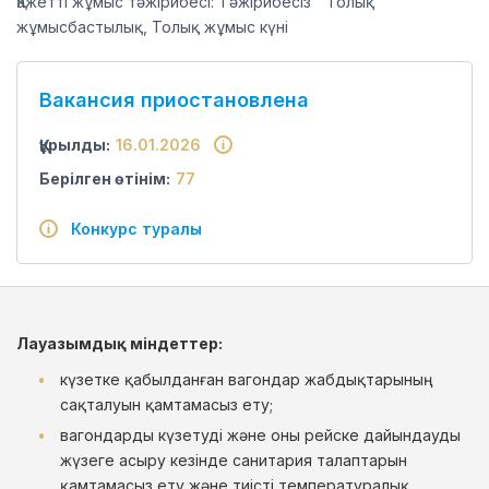
Қажетті жұмыс тәжірибесі: Тәжірибесіз
Толық
жұмысбастылық, Толық жұмыс күні
Вакансия приостановлена
Құрылды:
16.01.2026
Берілген өтінім:
77
Конкурс туралы
Лауазымдық міндеттер:
күзетке қабылданған вагондар жабдықтарының
сақталуын қамтамасыз ету;
вагондарды күзетуді және оны рейске дайындауды
жүзеге асыру кезінде санитария талаптарын
қамтамасыз ету және тиісті температуралық