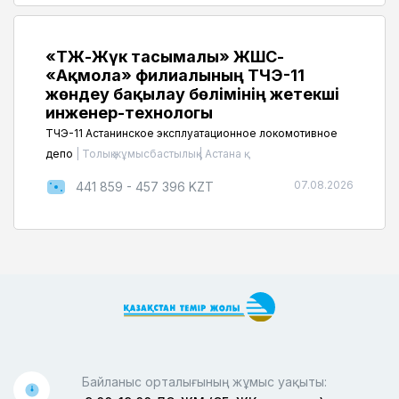
«ҚТЖ-Жүк тасымалы» ЖШС-
«Ақмола» филиалының ТЧЭ-11
жөндеу бақылау бөлімінің жетекші
инженер-технологы
ТЧЭ-11 Астанинское эксплуатационное локомотивное
депо
|
Толық жұмысбастылық
|
Астана қ.
07.08.2026
441 859 - 457 396 KZT
Байланыс орталығының жұмыс уақыты: