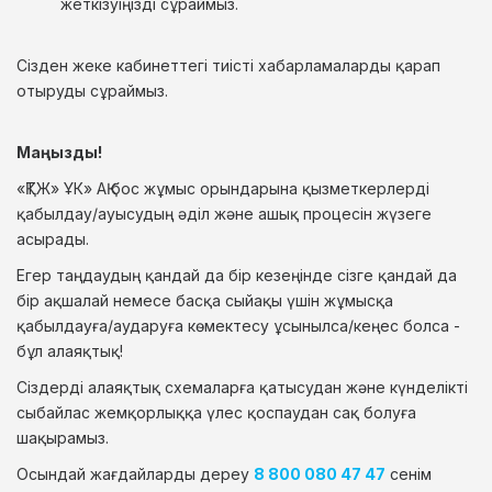
жеткізуіңізді сұраймыз.
Сізден жеке кабинеттегі тиісті хабарламаларды қарап
отыруды сұраймыз.
Маңызды!
«ҚТЖ» ҰК» АҚ бос жұмыс орындарына қызметкерлерді
қабылдау/ауысудың әділ және ашық процесін жүзеге
асырады.
Егер таңдаудың қандай да бір кезеңінде сізге қандай да
бір ақшалай немесе басқа сыйақы үшін жұмысқа
қабылдауға/аударуға көмектесу ұсынылса/кеңес болса -
бұл алаяқтық!
Сіздерді алаяқтық схемаларға қатысудан және күнделікті
сыбайлас жемқорлыққа үлес қоспаудан сақ болуға
шақырамыз.
Осындай жағдайларды дереу
8 800 080 47 47
сенім