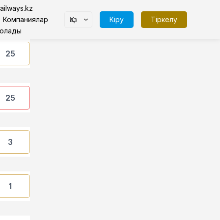
ailways.kz
Қаз
Кіру
Тіркелу
Компаниялар
болады
25
25
3
1