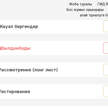
Жоба туралы
ГИД R
Бос жұмыс орындары
Қалай тіркелуге 
Жауап бергендер
Қабылданбады
Рассмотрение (лонг лист)
Тестирование