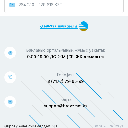
264 230 - 278 616 KZT
Байланыс орталығының жұмыс уақыты:
9:00-19:00 ДС-ЖМ (СБ-ЖК демалыс)
Телефон:
8 (7172) 79-95-99
Пошта:
support@hrqyzmet.kz
Әзірлеу және сүйемелдеу
ITHD
© 2026 RailWays