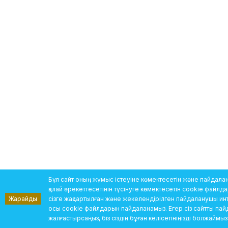
Бұл сайт оның жұмыс істеуіне көмектесетін және пайда
қалай әрекеттесетінін түсінуге көмектесетін cookie файлд
Жарайды
сізге жақсартылған және жекелендірілген пайдаланушы ин
осы cookie файлдарын пайдаланамыз. Егер сіз сайтты па
жалғастырсаңыз, біз сіздің бұған келісетініңізді болжаймыз