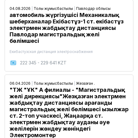
04.08.2026
|
Толық жұмысбастылық
|
Павлодар облысы
автомобиль жүргізушісі Механикалық
шеберханалар Екібастұз-1 ст. екібастұз
электрмен жабдықтау дистанциясы
Павлодар магистральдық желі
бөлімшесі
Екибастузская дистанция электроснабжения
222 345 - 229 641 KZT
06.04.2026
|
Толық жұмысбастылық
|
Жезқазған қ.
"ҚТЖ "ҰК" АҚ филиалы - "Магистральдық
желі дирекциясы"Жезқазған электрмен
жабдықтау дистанциясы Қарағанды
магистральдық желі бөлімшесі Қызылжар
ст. 2-топ учаскесі, Жаңаарқа ст.
электрмен жабдықтау ауданы әуе
желілерін жөндеу жөніндегі
Электромонтер