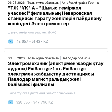
06.08.2026
|
Толық жұмысбастылық
|
Алтайский край, г.Горняк
"ҚТЖ "ҰК" АҚ - "Шығыс теміржол
учаскесі"филиалының Неверовская
станциясы тарату желілерін пайдалану
жөніндегі Электромонтер
Шығыс темір жол учаскесі (НЖС)
48 657 - 51 427 KZT
03.08.2026
|
Толық жұмысбастылық
|
Павлодар облысы
Электромеханик (электрмен жабдықтау
ауданы) Екібастұз-1 ст. Екібастұз
электрмен жабдықтау дистанциясы
Павлодар магистральдық желі
бөлімшесі филиалы
Екибастузская дистанция электроснабжения
328 585 - 347 796 KZT