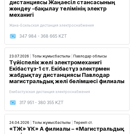
дистанциясы Жаңаесіл стансасының
жөндеу -бақылау телімінің электр
механигі
Жана-Есильская дистанция электроснабжения
347 984 - 368 665 KZT
23.07.2026
|
Толық жұмысбастылық
|
Павлодар облысы
Түйіспелік желі электромеханигі
Екібастұз-1 ст. Екібастұз электрмен
жабдықтау дистанциясы Павлодар
магистральдық желі бөлімшесі филиалы
Екибастузская дистанция электроснабжения
317 951 - 380 355 KZT
24.04.2026
|
Толық жұмысбастылық
|
Теректі ст.
«ҚТЖ» ҰК» АҚ филиалы – «Магистральдық