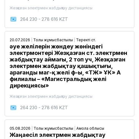
Жезқазған электрмен жабдықтау дистанциясы
264 230 - 278 616 KZT
20.07.2026
|
Толық жұмысбастылық
|
Теректі ст.
әуе желілерін жөндеу жөніндегі
электрмонтері Жезқазған ст. электрмен
жабдықтау аймағы, 2 топ уч, Жезқазған
электрмен жабдықтау қашықтығы,
Қарағанды маг-қ желі ф-ы, «ҚТЖ» ҰК» АҚ
филиалы – «Магистральдық желі
дирекциясы»
Жезқазған электрмен жабдықтау дистанциясы
264 230 - 278 616 KZT
05.08.2026
|
Толық жұмысбастылық
|
Ақмола облысы
Жаңаесіл электрмен жабдықтау