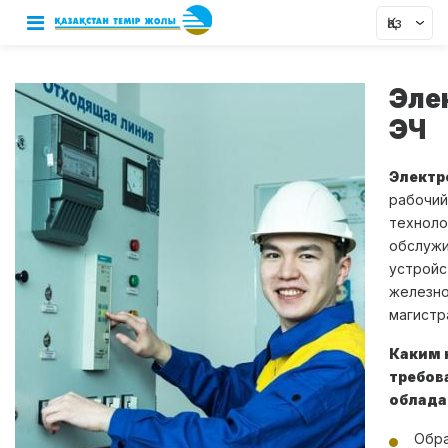
Қаз
Эле
ЭЧ
Электр
рабочий
техноло
обслужи
устройс
железн
магистр
Каким
требов
облад
Обр