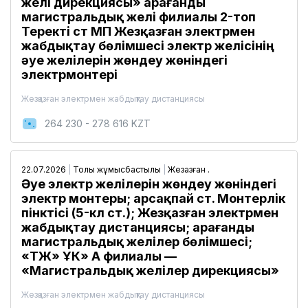
желі дирекциясы» Қарағанды ​​
магистральдық желі филиалы 2-топ
Теректі ст МП Жезқазған электрмен
жабдықтау бөлімшесі электр желісінің
әуе желілерін жөндеу жөніндегі
электрмонтері
Жезқазған электрмен жабдықтау дистанциясы
264 230 - 278 616 KZT
22.07.2026
|
Толық жұмысбастылық
|
Жезқазған қ.
Әуе электр желілерін жөндеу жөніндегі
электр монтеры; Қарсақпай ст. Монтерлік
пінктісі (5-кл ст.); Жезқазған электрмен
жабдықтау дистанциясы; Қарағанды ​​
магистральдық желілер бөлімшесі;
«ҚТЖ» ҰК» АҚ филиалы —
«Магистральдық желілер дирекциясы»
Жезқазған электрмен жабдықтау дистанциясы