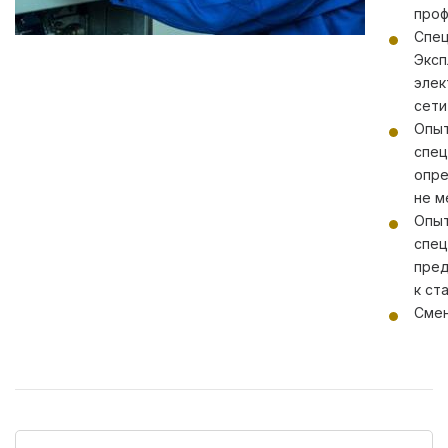
проф
Спец
Эксп
элек
сети
Опыт
спец
опре
не м
Опыт
спец
пред
к ст
Смен