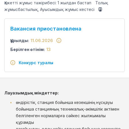
Қажетті жұмыс тәжірибесі: 1 жылдан бастап
Толық
жұмысбастылық, Ауысымдық жұмыс кестесі
Вакансия приостановлена
Құрылды:
11.06.2026
Берілген өтінім:
13
Конкурс туралы
Лауазымдық міндеттер:
өндірістік, станция бойынша кезекшінің нұсқауы
бойынша станцияның техникалық-әкімшілік актімен
белгіленген нормаларға сәйкес жылжымалы
құрамды
тағайындау, одан кейін станция бойынша кезекшіге