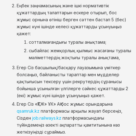
Еңбек заңнамасының және ішкі нормативтік
құжаттардың талаптарын ескере отырып, бос
жұмыс орнына өтініш берген сәттен бастап 5 (бес)
жұмыс күні ішінде келесі құжаттарды ұсынуыңыз
қажет:
сотталмағандығы туралы анықтама;
сыбайлас жемқорлық қылмыс жасағаны туралы
мәліметтердің жоқтығы туралы анықтама,
Егер Сіз басшылық/басқару лауазымына үміткер
болсаңыз, байланысты тараптар мен мүдделер
қақтығысын тексеру үшін рекрутердің сұранысы
бойынша ұсынылған үлгілерге сәйкес құжаттарды 2
(екі) жұмыс күні ішінде ұсынуыңыз қажет.
Егер Сіз «ҚТЖ» ҰК» АҚ бос жұмыс орындарына
qsamruk.kz
платформасы арқылы жауап берсеңіз,
Сізден
job.railways.kz
платформасындағы
түйіндемеңіз өзекті ақпаратты қамтитынына көз
жеткізуіңізді сұраймыз.