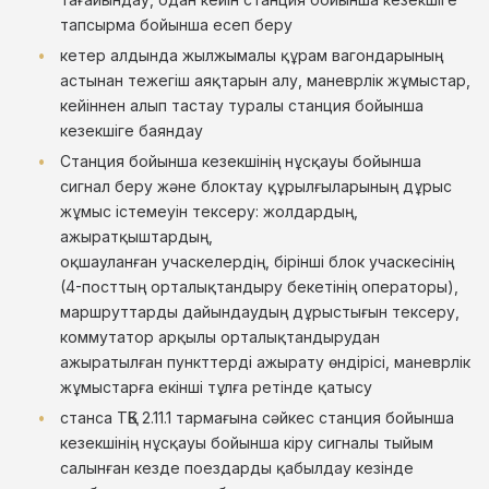
тапсырма бойынша есеп беру
кетер алдында жылжымалы құрам вагондарының
астынан тежегіш аяқтарын алу, маневрлік жұмыстар,
кейіннен алып тастау туралы станция бойынша
кезекшіге баяндау
Станция бойынша кезекшінің нұсқауы бойынша
сигнал беру және блоктау құрылғыларының дұрыс
жұмыс істемеуін тексеру: жолдардың,
ажыратқыштардың,
оқшауланған учаскелердің, бірінші блок учаскесінің
(4-посттың орталықтандыру бекетінің операторы),
маршруттарды дайындаудың дұрыстығын тексеру,
коммутатор арқылы орталықтандырудан
ажыратылған пункттерді ажырату өндірісі, маневрлік
жұмыстарға екінші тұлға ретінде қатысу
станса ТҚБ 2.11.1 тармағына сәйкес станция бойынша
кезекшінің нұсқауы бойынша кіру сигналы тыйым
салынған кезде поездарды қабылдау кезінде