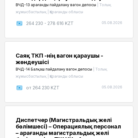
ВЧД-13 Қарағанды пайдалану вагон депосы
|
Толық
жұмысбастылық
|
Қарағанды облысы
05.08.2026
264 230 - 278 616 KZT
Саяқ ТКП -нің вагон қараушы -
жөндеушісі
ВЧД-14 Балқаш пайдалану вагон депосы
|
Толық
жұмысбастылық
|
Қарағанды облысы
05.08.2026
от 264 230 KZT
Диспетчер (Магистральдық желі
бөлімшесі) – Операциялық персонал
– Қарағанды ​​магистральдық желі