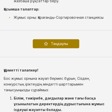
жазбаша рұқсаттар беру.
Қосымша талаптар:
Жұмыс орны: Қарағанды-Сортировочная станциясы
Таңдаулы
Құрметті талапкер!
Бос жұмыс орнына жауап бермес бұрын, Сізден,
конкурстық іріктеудің міндетті шарттарымен
танысуыңызды сұраймыз:
Білім, тәжірибе, дағдылар және тағы басқа
ұсынылатын деректердің дұрыстығына жұмыс
іздеуші жауапты болады.