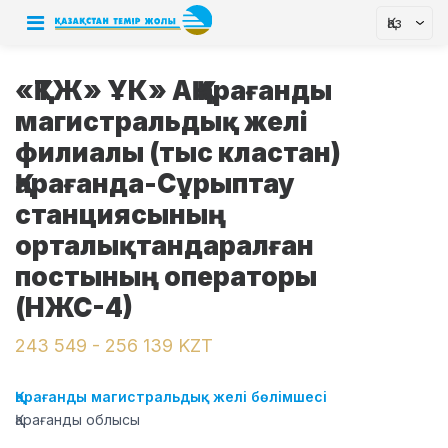
Қаз
«ҚТЖ» ҰК» АҚ Қарағанды ​​
магистральдық желі
филиалы (тыс кластан)
Қарағанда-Сұрыптау
станциясының
орталықтандаралған
постының операторы
(НЖС-4)
243 549 - 256 139 KZT
Қарағанды магистральдық желі бөлімшесі
Қарағанды облысы