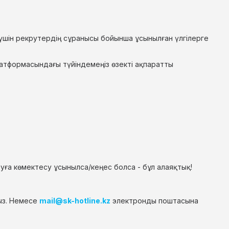
үшін рекрутердің сұранысы бойынша ұсынылған үлгілерге
атформасындағы түйіндемеңіз өзекті ақпаратты
уға көмектесу ұсынылса/кеңес болса - бұл алаяқтық!
ыз. Немесе
mail@sk-hotline.kz
электронды поштасына