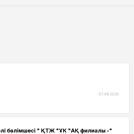
07.08.2026
і бөлімшесі " ҚТЖ "ҰК "АҚ филиалы -"