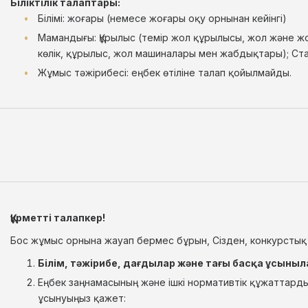
Біліктілік талаптары:
Білімі: жоғары (немесе жоғары оқу орнынан кейінгі)
Мамандығы: Құрылыс (темір жол құрылысы, жол және жол
көлік, құрылыс, жол машиналары мен жабдықтары); Ст
Жұмыс тәжірибесі: еңбек өтіліне талап қойылмайды.
Құрметті талапкер!
Бос жұмыс орнына жауап бермес бұрын, Сізден, конкурстық
Білім, тәжірибе, дағдылар және тағы басқа ұсын
Еңбек заңнамасының және ішкі нормативтік құжаттарды
ұсынуыңыз қажет: