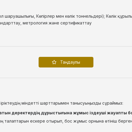
 шаруашылығы, Көпірлер мен көлік тоннельдері); Көлік құрылы
андарттау, метрология және сертификаттау
Таңдаулы
 іріктеудің міндетті шарттарымен танысуыңызды сұраймыз:
ылатын деректердің дұрыстығына жұмыс іздеуші жауапты б
ң талаптарын ескере отырып, бос жұмыс орнына өтініш берген 