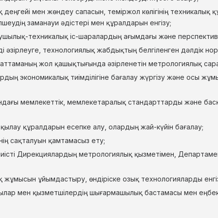
ық деңгейі мен жөндеу сапасын, теміржол көлігінің техникалы
шеудің заманауи әдістері мен құралдарын енгізу;
шылық-техникалық іс-шаралардың ағымдағы және перспектива
і әзірлеуге, технологиялық жабдықтың белгіленген дәлдік нор
аттаманың жол қашықтығында әзірленетін метрологиялық сара
ың экономикалық тиімділігіне бағалау жүргізу және осы жұмы
дағы мемлекеттік, мемлекетаралық стандарттарды және басқа
ылау құралдарын есепке алу, олардың жай-күйін бағалау;
ің сақталуын қамтамасыз ету;
істі Дирекциялардың метрологиялық қызметімен, Департамент
жұмысын ұйымдастыру, өндіріске озық технологияларды енгі
лар мен қызметшілердің шығармашылық бастамасы мен еңбек 