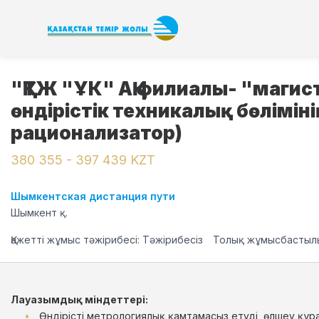
"ҚТЖ "ҰК" АҚ филиалы- "маги
өндірістік техникалық бөлімін
рационализатор)
380 355 - 397 439 KZT
Шымкентская дистанция пути
Шымкент қ.
Қажетті жұмыс тәжірибесі: Тәжірибесіз
Толық жұмысбастылы
Лауазымдық міндеттері:
Өндірісті метрологиялық қамтамасыз етуді, өлшеу құр