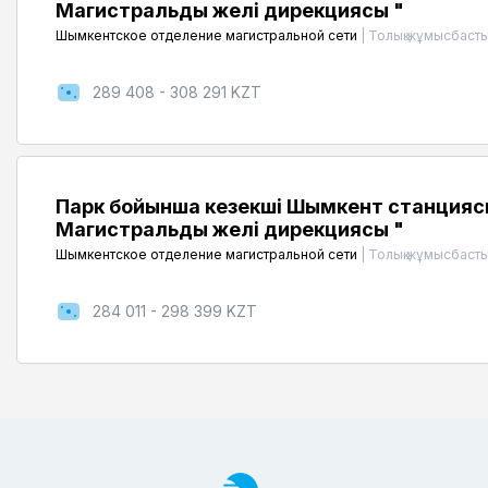
Магистральдық желі дирекциясы "
Шымкентское отделение магистральной сети
|
Толық жұмысбасты
289 408 - 308 291 KZT
Парк бойынша кезекші Шымкент станцияс
Магистральдық желі дирекциясы "
Шымкентское отделение магистральной сети
|
Толық жұмысбасты
284 011 - 298 399 KZT