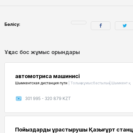
Бөлісу:
Ұқсас бос жұмыс орындары
автомотриса машинисі
Шымкентская дистанция пути
|
Толық жұмысбастылық
|
Шымкент қ.
301 995 - 320 879 KZT
Пойыздарды құрастырушы Қазығұрт станц