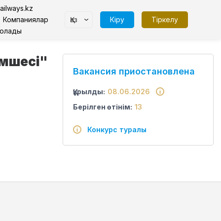
ailways.kz
Қаз
Кіру
Тіркелу
Компаниялар
болады
імшесі"
Вакансия приостановлена
Құрылды:
08.06.2026
Берілген өтінім:
13
Конкурс туралы