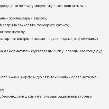
қ құралдарын арттыру мақсатында жол қашықтығына
лық жоспарларын әзірлеу;
маларына сәйкестігін тексеруге қатысу;
птама жүргізу;
стардың өндірістік қызметтің техникалық-экономикалық
 да нормативтік құжаттарды енгізу, оларды өзектендіруді
пен және өңірлік өндірістік-техникалық орталықтармен
зу;
белсенділігін дамытуға, оларды рационализаторлық