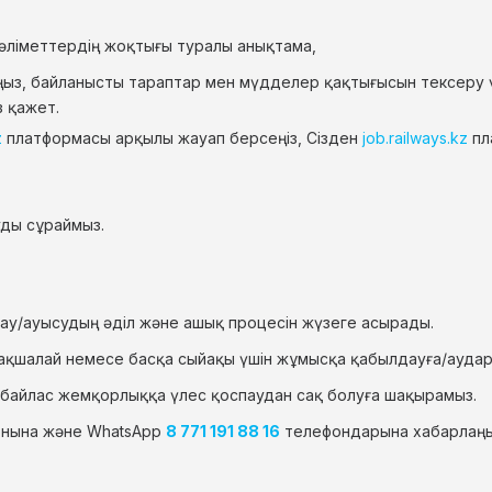
ліметтердің жоқтығы туралы анықтама,
ңыз, байланысты тараптар мен мүдделер қақтығысын тексеру 
з қажет.
z
платформасы арқылы жауап берсеңіз, Сізден
job.railways.kz
пл
уды сұраймыз.
ау/ауысудың әділ және ашық процесін жүзеге асырады.
р ақшалай немесе басқа сыйақы үшін жұмысқа қабылдауға/аудар
сыбайлас жемқорлыққа үлес қоспаудан сақ болуға шақырамыз.
онына және WhatsApp
8 771 191 88 16
телефондарына хабарлаң