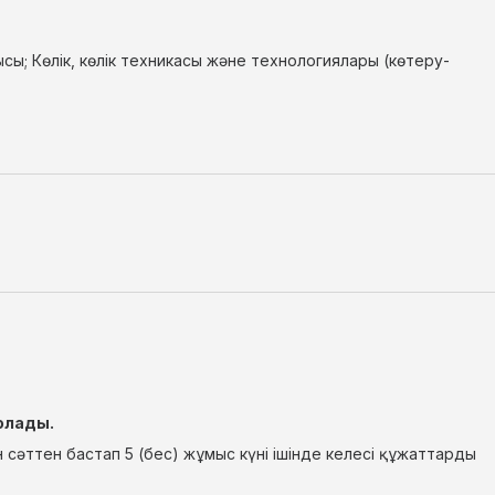
сы; Көлік, көлік техникасы және технологиялары (көтеру-
олады.
сәттен бастап 5 (бес) жұмыс күні ішінде келесі құжаттарды