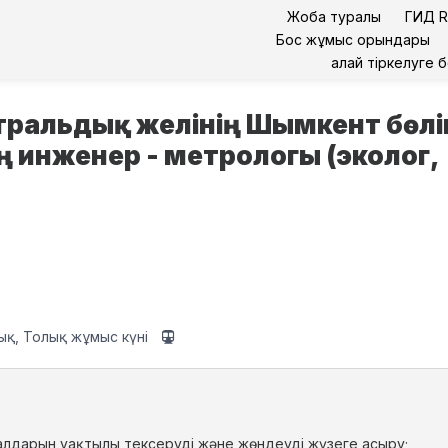
Жоба туралы
ГИД R
Бос жұмыс орындары
Қалай тіркелуге 
стральдық желінің Шымкент бөл
ің инженер - метрологы (эколог,
қ, Толық жұмыс күні
алдарын уақтылы тексеруді және жөндеуді жүзеге асыру;