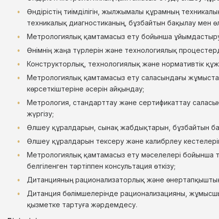
Өндірістің тиімділігін, жылжымалы құрамның техникал
техникалық диагностиканың, бұзбайтын бақылау мен өл
Метрологиялық қамтамасыз ету бойынша ұйымдастыру
Өнімнің жаңа түрлерін және технологиялық процестерд
Конструкторлық, технологиялық және нормативтік құж
Метрологиялық қамтамасыз ету саласындағы жұмыстард
көрсеткіштеріне әсерін айқындау;
Метрология, стандарттау және сертификаттау саласын
жүргізу;
Өлшеу құралдарын, сынақ жабдықтарын, бұзбайтын бақ
Өлшеу құралдарын тексеру және калибрлеу кестелерін
Метрологиялық қамтамасыз ету мәселелері бойынша ти
белгіленген тәртіппен консультация өткізу;
Дитанцияның рационализаторлық және өнертапқыштық 
Дитанция бөлімшелерінде рационализацияны, жұмысшы
қызметке тартуға жәрдемдесу.