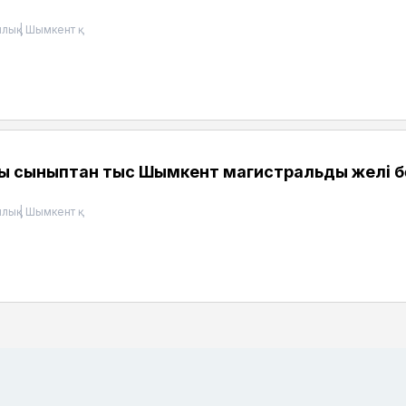
лық
|
Шымкент қ.
ы сыныптан тыс Шымкент магистральдық желі б
лық
|
Шымкент қ.