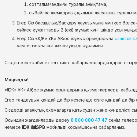
сотталмағандығы туралы анықтама;
сыбайлас жемқорлық қылмыс жасағаны туралы мә
Егер Сіз басшылық/басқару лауазымына үміткер болса
сәйкес құжаттарды 2 (екі) жұмыс күні ішінде ұсынуыңы
Егер Сіз «ҚТЖ» ҰК» АҚ бос жұмыс орындарына
qsamruk.k
қамтитынына көз жеткізуіңізді сұраймыз.
Сізден жеке кабинеттегі тиісті хабарламаларды қарап отыр
Маңызды!
«ҚТЖ» ҰК» АҚ бос жұмыс орындарына қызметкерлерді қабылд
Егер таңдаудың қандай да бір кезеңінде сізге қандай да бі
Сіздерді алаяқтық схемаларға қатысудан және күнделікті 
Осындай жағдайларды дереу
8 800 080 47 47
сенім телеф
немесе
ҚТЖ ҚОҚ ISPB
мобильді қосымшасына хабарлаңыз.