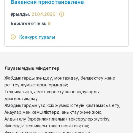
Вакансия приостановлена
Құрылды:
21.04.2026
Берілген өтінім:
9
Конкурс туралы
Лауазымдық міндеттер:
Жабдықтарды жөндеу, монтаждау, бөлшектеу және
реттеу жұмыстарын орындау;
Техникалық қызмет көрсету және ақауларды
диагностикалау;
Жабдықтардың үздіксіз жұмыс істеуін қамтамасыз ету;
Ақаулар мен кемшіліктерді анықтау және жою;
Алдын алу (профилактикалық) тексерулер жүргізу;
Қауіпсіздік техникасы талаптарын сақтау;
Қажетті техникалық құжаттаманы жүргізу.