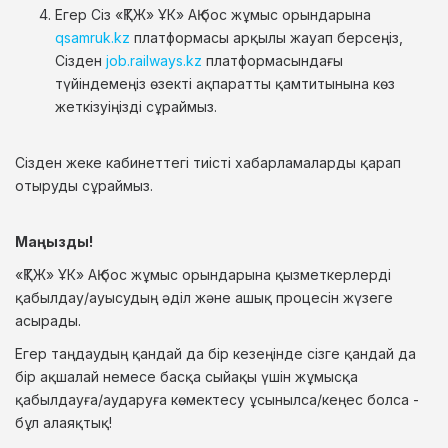
Егер Сіз «ҚТЖ» ҰК» АҚ бос жұмыс орындарына
qsamruk.kz
платформасы арқылы жауап берсеңіз,
Сізден
job.railways.kz
платформасындағы
түйіндемеңіз өзекті ақпаратты қамтитынына көз
жеткізуіңізді сұраймыз.
Сізден жеке кабинеттегі тиісті хабарламаларды қарап
отыруды сұраймыз.
Маңызды!
«ҚТЖ» ҰК» АҚ бос жұмыс орындарына қызметкерлерді
қабылдау/ауысудың әділ және ашық процесін жүзеге
асырады.
Егер таңдаудың қандай да бір кезеңінде сізге қандай да
бір ақшалай немесе басқа сыйақы үшін жұмысқа
қабылдауға/аударуға көмектесу ұсынылса/кеңес болса -
бұл алаяқтық!