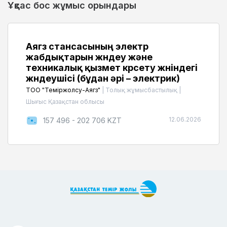
Ұқсас бос жұмыс орындары
Аягөз стансасының электр
жабдықтарын жөндеу және
техникалық қызмет көрсету жөніндегі
жөндеушісі (бұдан әрі – электрик)
ТОО "Теміржолсу-Аягөз"
|
Толық жұмысбастылық
|
Шығыс Қазақстан облысы
12.06.2026
157 496 - 202 706 KZT