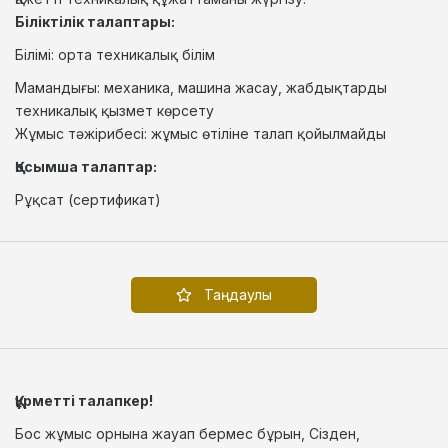
Біліктілік талаптары:
Білімі: орта техникалық білім
Мамандығы: механика, машина жасау, жабдықтарды
техникалық қызмет көрсету
Жұмыс тәжірибесі: жұмыс өтіліне талап қойылмайды
Қосымша талаптар:
Рұқсат (сертификат)
Таңдаулы
Құрметті талапкер!
Бос жұмыс орнына жауап бермес бұрын, Сізден,