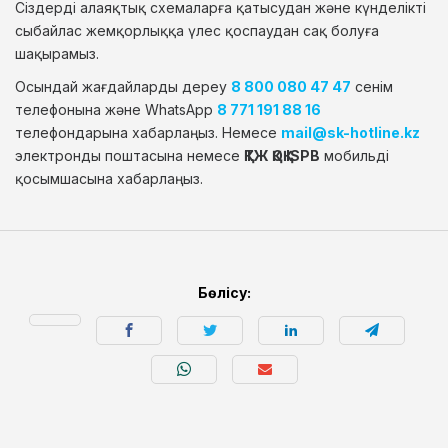
Сіздерді алаяқтық схемаларға қатысудан және күнделікті
сыбайлас жемқорлыққа үлес қоспаудан сақ болуға
шақырамыз.
Осындай жағдайларды дереу
8 800 080 47 47
сенім
телефонына және WhatsApp
8 771 191 88 16
телефондарына хабарлаңыз. Немесе
mail@sk-hotline.kz
электронды поштасына немесе
ҚТЖ ҚОҚ ISPB
мобильді
қосымшасына хабарлаңыз.
Бөлісу: