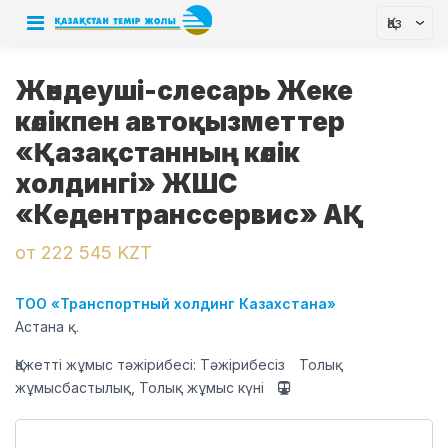
Қаз
Жөндеуші-слесарь Жеке
көлікпен автоқызметтер
«Қазақстанның көлік
холдингі» ЖШС
«Кедентранссервис» АҚ
от 222 545 KZT
ТОО «Транспортный холдинг Казахстана»
Астана қ.
Қажетті жұмыс тәжірибесі: Тәжірибесіз
Толық
жұмысбастылық, Толық жұмыс күні