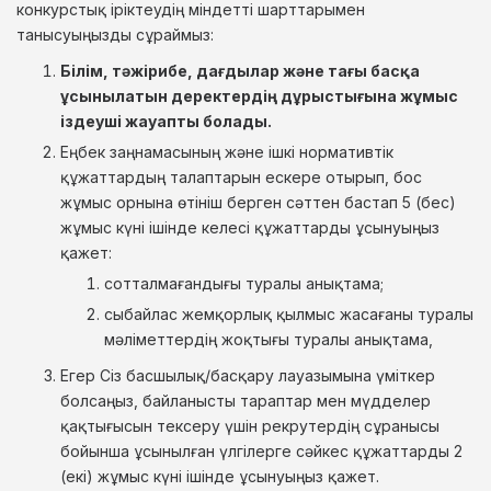
конкурстық іріктеудің міндетті шарттарымен
танысуыңызды сұраймыз:
Білім, тәжірибе, дағдылар және тағы басқа
ұсынылатын деректердің дұрыстығына жұмыс
іздеуші жауапты болады.
Еңбек заңнамасының және ішкі нормативтік
құжаттардың талаптарын ескере отырып, бос
жұмыс орнына өтініш берген сәттен бастап 5 (бес)
жұмыс күні ішінде келесі құжаттарды ұсынуыңыз
қажет:
сотталмағандығы туралы анықтама;
сыбайлас жемқорлық қылмыс жасағаны туралы
мәліметтердің жоқтығы туралы анықтама,
Егер Сіз басшылық/басқару лауазымына үміткер
болсаңыз, байланысты тараптар мен мүдделер
қақтығысын тексеру үшін рекрутердің сұранысы
бойынша ұсынылған үлгілерге сәйкес құжаттарды 2
(екі) жұмыс күні ішінде ұсынуыңыз қажет.