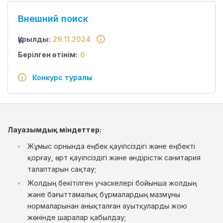
Внешний поиск
Құрылды:
29.11.2024
Берілген өтінім:
6
Конкурс туралы
Лауазымдық міндеттер:
Жұмыс орнында еңбек қауіпсіздігі және еңбекті
қорғау, өрт қауіпсіздігі және өндірістік санитария
талаптарын сақтау;
Жолдың бекітілген учаскелері бойынша жолдың
және бағыттамалық бұрмалардың мазмұны
нормаларынан анықталған ауытқуларды жою
жөнінде шаралар қабылдау;