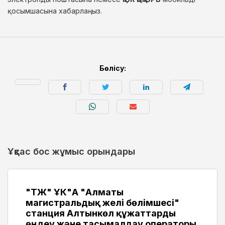
қосымшасына хабарлаңыз.
Бөлісу:
Ұқсас бос жұмыс орындары
"ҚТЖ" ҰК"АҚ "Алматы
магистральдық желі бөлімшесі"
станция Алтынкөл құжаттарды
өңдеу және тасымалдау операторы