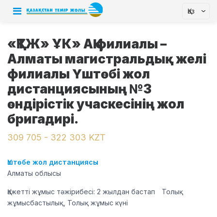
Қаз
«ҚТЖ» ҰК» АҚ филиалы –
Алматы магистральдық желі
филиалы Үштөбі жол
дистанциясының №3
өндірістік учаскесінің жол
бригадирі.
309 705 - 322 303 KZT
Үштөбе жол дистанциясы
Алматы облысы
Қажетті жұмыс тәжірибесі: 2 жылдан бастап
Толық
жұмысбастылық, Толық жұмыс күні