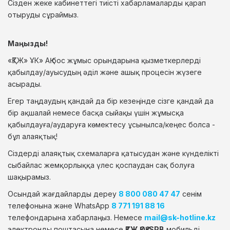
Сізден жеке кабинеттегі тиісті хабарламаларды қарап
отыруды сұраймыз.
Маңызды!
«ҚТЖ» ҰК» АҚ бос жұмыс орындарына қызметкерлерді
қабылдау/ауысудың әділ және ашық процесін жүзеге
асырады.
Егер таңдаудың қандай да бір кезеңінде сізге қандай да
бір ақшалай немесе басқа сыйақы үшін жұмысқа
қабылдауға/аударуға көмектесу ұсынылса/кеңес болса -
бұл алаяқтық!
Сіздерді алаяқтық схемаларға қатысудан және күнделікті
сыбайлас жемқорлыққа үлес қоспаудан сақ болуға
шақырамыз.
Осындай жағдайларды дереу
8 800 080 47 47
сенім
телефонына және WhatsApp
8 771 191 88 16
телефондарына хабарлаңыз. Немесе
mail@sk-hotline.kz
электронды поштасына немесе
ҚТЖ ҚОҚ ISPB
мобильді