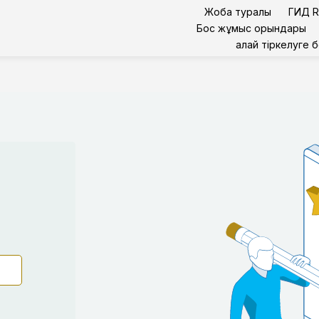
Жоба туралы
ГИД R
Бос жұмыс орындары
Қалай тіркелуге 