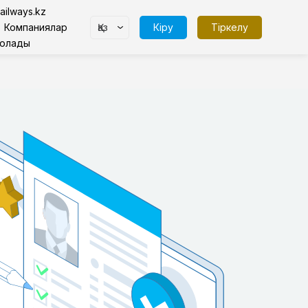
ailways.kz
Қаз
Кіру
Тіркелу
Компаниялар
болады