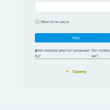
Мені есте сақта
Кіру
Құпия сөзіңізді ұмытып қалдыңыз
Хат келме
ба?
ме?
Тіркелу