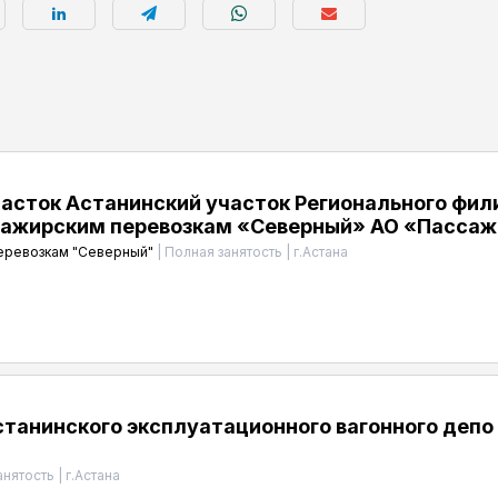
часток Астанинский участок Регионального фи
сажирским перевозкам «Северный» АО «Пассаж
перевозкам "Северный"
|
Полная занятость
|
г.Астана
танинского эксплуатационного вагонного депо
анятость
|
г.Астана