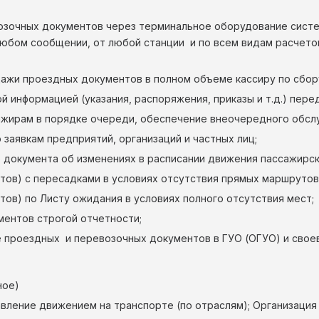
озочных документов через терминальное оборудование систе
любом сообщении, от любой станции и по всем видам расчето
ной сфере;
ажи проездных документов в полном объеме кассиру по сбору
 информацией (указания, распоряжения, приказы и т.д.) перед
жирам в порядке очереди, обеспечение внеочередного обслу
ажиров по заявкам предприятий, организаций и ча
 документа об изменениях в расписании движения пассажир
(билетов) с пересадками в условиях отсутствия пря
(билетов) по Листу ожидания в условиях полного отс
ентов строгой отчетности;
проездных и перевозочных документов в ГУО (ОГУО) и своев
ное)
равление движением на транспорте (по отраслям); Организац