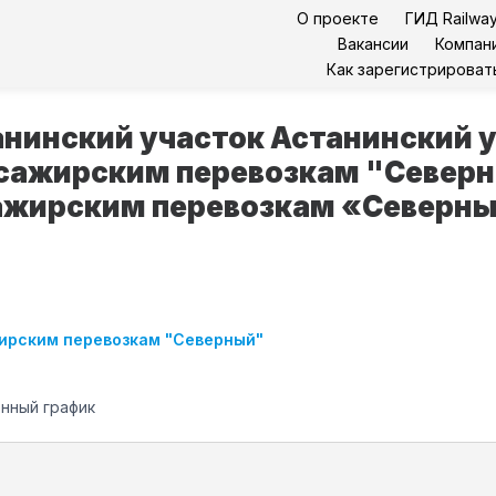
О проекте
ГИД Railway
Вакансии
Компан
Как зарегистрироват
анинский участок Астанинский 
ссажирским перевозкам "Север
ажирским перевозкам «Северн
жирским перевозкам "Северный"
енный график