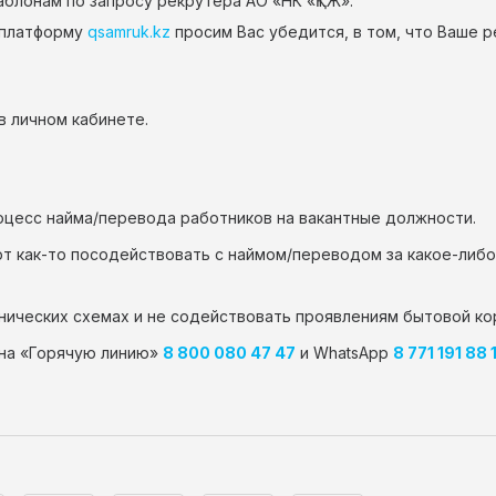
блонам по запросу рекрутера АО «НК «ҚТЖ».
з платформу
qsamruk.kz
просим Вас убедится, в том, что Ваше 
 личном кабинете.
оцесс найма/перевода работников на вакантные должности.
ют как-то посодействовать с наймом/переводом за какое-либ
нических схемах и не содействовать проявлениям бытовой ко
 на «Горячую линию»
8 800 080 47 47
и WhatsApp
8 771 191 88 