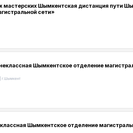
х мастерских Шымкентская дистанция пути Шы
агистральной сети»
внеклассная Шымкентское отделение магистрал
|
г.Шымкент
классная Шымкентское отделение магистральн