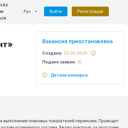
s.kz
Рус
Войти
Регистрация
ии
ься
Вакансия приостановлена
нт»
Создана:
22.05.2026
Подано заявок:
15
Детали конкурса
за выполнения плановых показателей перевозки. Проводит
по родам подвижного состава. Ведет контроль за простоем