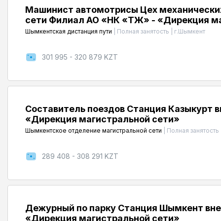
Машинист автомотрисы Цех механически
сети Филиал АО «НК «ҚТЖ» - «Дирекция м
Шымкентская дистанция пути
|
Полная занятость
|
г.Шымкент
301 995 - 320 879 KZT
Составитель поездов Станция Казыкурт 
«Дирекция магистральной сети»
Шымкентское отделение магистральной сети
|
Полная занятость
289 408 - 308 291 KZT
Дежурный по парку Станция Шымкент вне
«Дирекция магистральной сети»