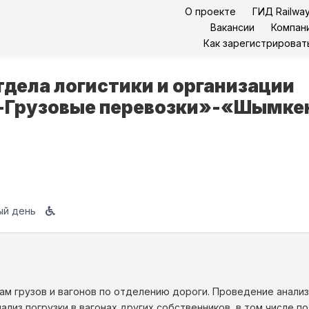
О проекте
ГИД Railway
Вакансии
Компан
Как зарегистрироват
тдела логистики и организации
-Грузовые перевозки»-«Шымке
ый день
дам грузов и вагонов по отделению дороги. Проведение анали
нализ погрузки в вагонах других собственников, в том числе 