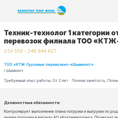
Техник-технолог 1 категории о
перевозок филиала ТОО «КТЖ
234 559 - 248 944 KZT
ТОО «КТЖ-Грузовые перевозки»-«Шымкент»
г.Шымкент
Требуемый опыт работы: От 2 лет
Полная занятость, Полн
Должностные обязанности:
Контролирует выполнение плана погрузки и выгрузки по ро
анализ погрузки в вагонах АО «Казтемиртранс». Проводит а