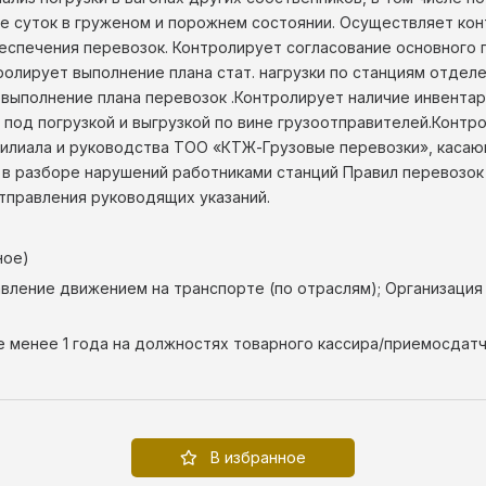
ее суток в груженом и порожнем состоянии. Осуществляет ко
еспечения перевозок. Контролирует согласование основного п
ролирует выполнение плана стат. нагрузки по станциям отдел
выполнение плана перевозок .Контролирует наличие инвентар
 под погрузкой и выгрузкой по вине грузоотправителей.Контр
илиала и руководства ТОО «КТЖ-Грузовые перевозки», касающ
в разборе нарушений работниками станций Правил перевозок г
тправления руководящих указаний.
ное)
равление движением на транспорте (по отраслям); Организац
е менее 1 года на должностях товарного кассира/приемосдатч
В избранное