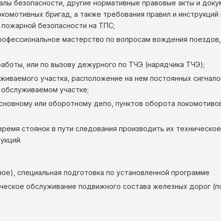
алы безопасности, другие нормативные правовые акты и доку
комотивных бригад, а также требования правил и инструкций
 пожарной безопасности на ТПС;
профессиональное мастерство по вопросам вождения поездов,
аботы, или по вызову дежурного по ТЧЭ (нарядчика ТЧЭ);
иваемого участка, расположение на нем постоянных сигналов,
обслуживаемом участке;
новному или оборотному депо, пунктов оборота локомотивов
 время стоянок в пути следования производить их техническ
укций.
ное), специальная подготовка по установленной программе
ическое обслуживание подвижного состава железных дорог (п