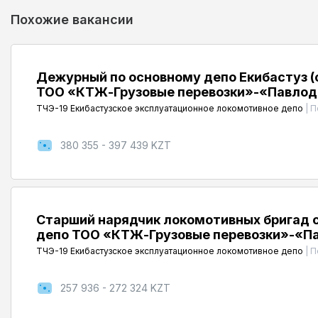
Похожие вакансии
Дежурный по основному депо Екибастуз (
ТОО «КТЖ-Грузовые перевозки»-«Павлод
ТЧЭ-19 Екибастузское эксплуатационное локомотивное депо
|
П
380 355 - 397 439 KZT
Старший нарядчик локомотивных бригад с
депо ТОО «КТЖ-Грузовые перевозки»-«П
ТЧЭ-19 Екибастузское эксплуатационное локомотивное депо
|
П
257 936 - 272 324 KZT