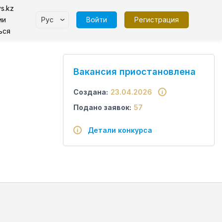
s.kz
Рус
Войти
Регистрация
ии
ься
Вакансия приостановлена
Создана:
23.04.2026
Подано заявок:
57
Детали конкурса