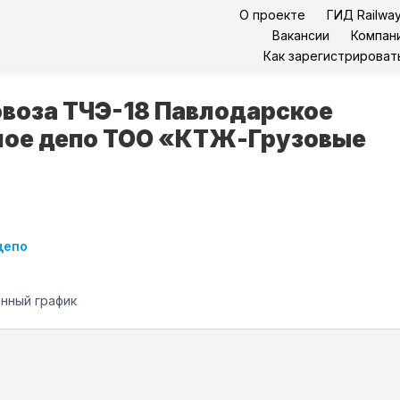
О проекте
ГИД Railway
Вакансии
Компан
Как зарегистрироват
воза ТЧЭ-18 Павлодарское
ное депо ТОО «КТЖ-Грузовые
депо
енный график